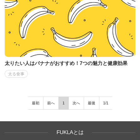
太りたい人はバナナがおすすめ！7つの魅力と健康効果
太る食事
最初
前へ
1
次へ
最後
1/1
FUKLAとは