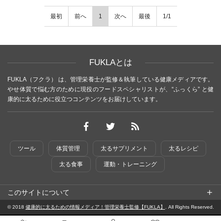
最初
前へ
1
次へ
最後
1/1
FUKLAとは
FUKLA（フクラ） は、管理栄養士が監修＆執筆している健康メディアです。
やせ体質で悩む方のために現役のフードスペシャリストが、“ふっくら” と健
康的に太るために役立つコンテンツをお届けしています。
ツール
体質管理
太るサプリメント
太るレシピ
太る食事
運動・トレーニング
このサイトについて
© 2018
健康的に太るための情報メディア！管理栄養士監修【FUKLA】
. All Rights Reserved.