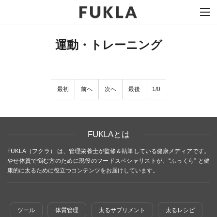
運動・トレーニング
最初
前へ
次へ
最後
1/0
FUKLAとは
FUKLA（フクラ） は、管理栄養士が監修＆執筆している健康メディアです。
やせ体質で悩む方のために現役のフードスペシャリストが、“ふっくら” と健
康的に太るために役立つコンテンツをお届けしています。
ツール
体質管理
太るサプリメント
太るレシピ